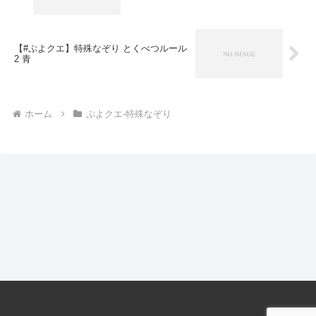
【#ぷよクエ】特殊なぞり とくべつルール
2 青
ホーム
ぷよクエ-特殊なぞり