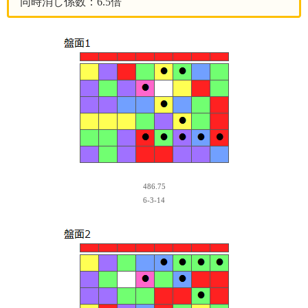
同時消し係数：6.5倍
486.75
6-3-14