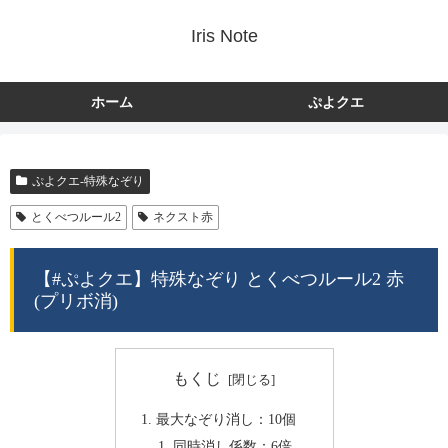
Iris Note
ホーム
ぷよクエ
ぷよクエ-特殊なぞり
とくべつルール2
ネクスト赤
【#ぷよクエ】特殊なぞり とくべつルール2 赤
(プリボ消)
もくじ
最大なぞり消し：10個
同時消し係数：6倍