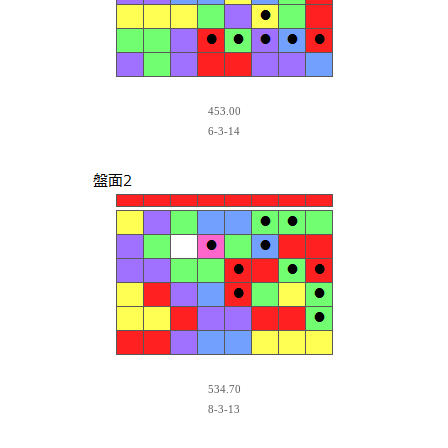
453.00
6-3-14
534.70
8-3-13