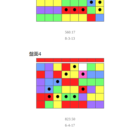
560.17
8-3-13
823.50
6-4-17