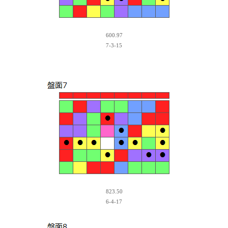
600.97
7-3-15
823.50
6-4-17