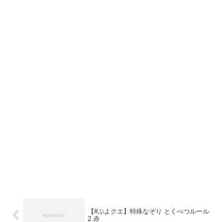
【#ぷよクエ】特殊なぞり とくべつルール
2 赤