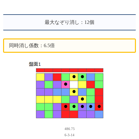
最大なぞり消し：12個
同時消し係数：6.5倍
486.75
6-3-14