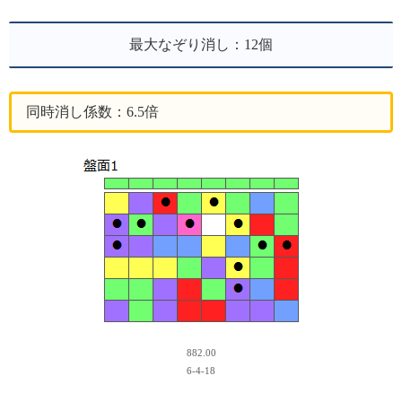
最大なぞり消し：12個
同時消し係数：6.5倍
882.00
6-4-18