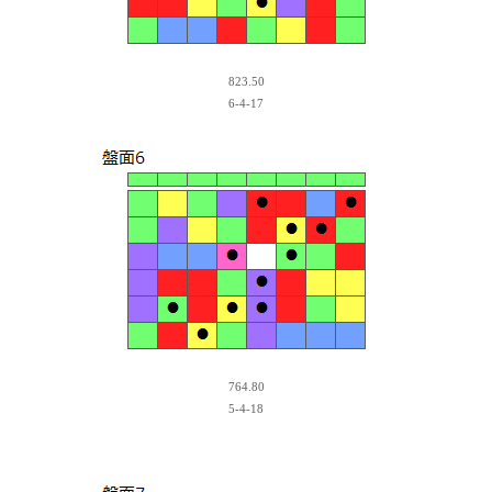
823.50
6-4-17
764.80
5-4-18