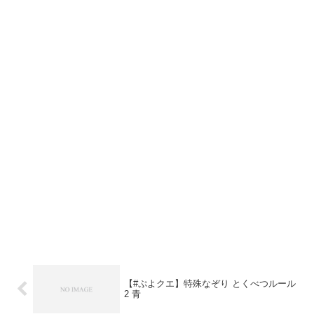
【#ぷよクエ】特殊なぞり とくべつルール
2 青