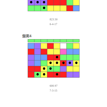
823.50
6-4-17
600.97
7-3-15