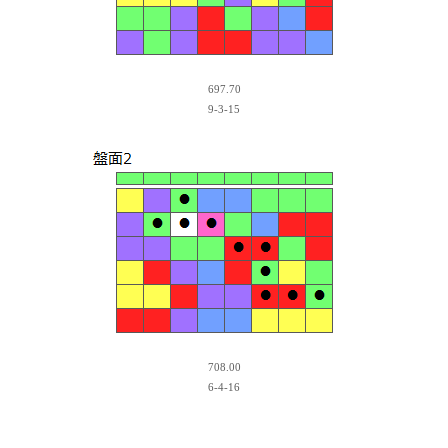
697.70
9-3-15
708.00
6-4-16