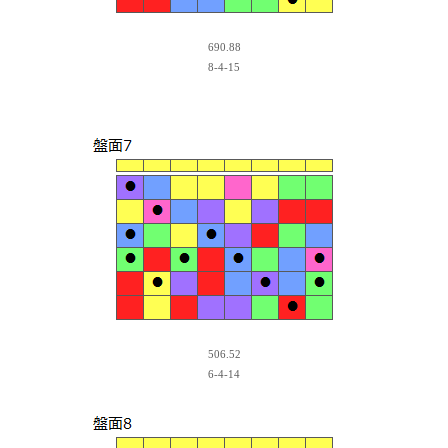
690.88
8-4-15
506.52
6-4-14