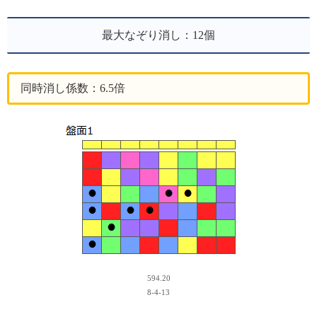
最大なぞり消し：12個
同時消し係数：6.5倍
594.20
8-4-13