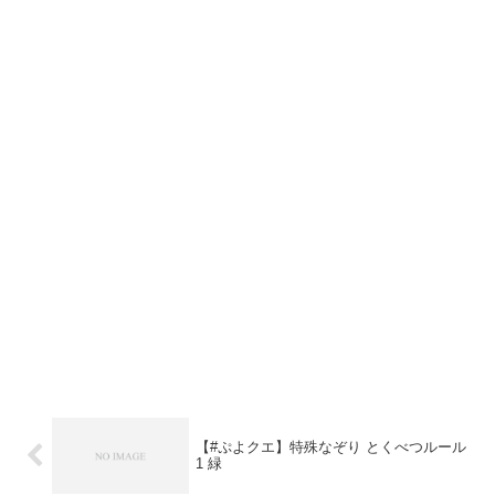
【#ぷよクエ】特殊なぞり とくべつルール
1 緑