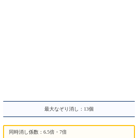
最大なぞり消し：13個
同時消し係数：6.5倍・7倍